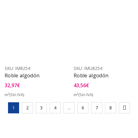
SKU:
IM8254
SKU:
IMU8254
Roble algodón
Roble algodón
32,97
€
43,56
€
m²(Sin IVA)
m²(Sin IVA)
1
2
3
4
…
6
7
8