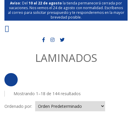
Aviso:
Del
10 al 22 de agosto
la tienda permanecerá cerrada por
vacaciones. Nos vemos el 24 de agosto con normalidad. Escríbenos
al correo para solicitar presupuesto y te responderemos en la mayor
brevedad posible.
LAMINADOS
Mostrando 1–18 de 144 resultados
Ordenado por: