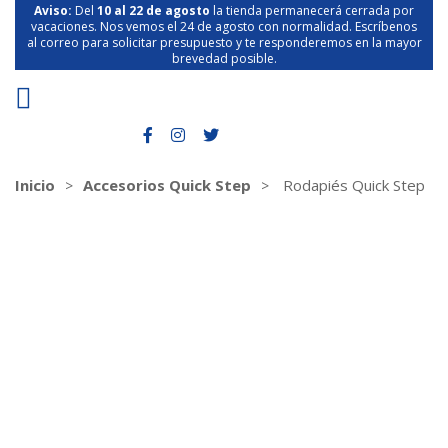
Aviso:
Del
10 al 22 de agosto
la tienda permanecerá cerrada por
vacaciones. Nos vemos el 24 de agosto con normalidad. Escríbenos
al correo para solicitar presupuesto y te responderemos en la mayor
brevedad posible.
Inicio
Accesorios Quick Step
Rodapiés Quick Step