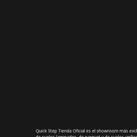
Quick Step Tienda Oficial es el showroom más exclu
de suelos laminados, de parquet y de suelos vinílic