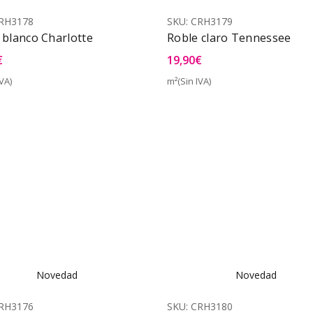
RH3178
SKU:
CRH3179
 blanco Charlotte
Roble claro Tennessee
€
19,90
€
VA)
m²(Sin IVA)
Vista Rápida
Vist
Novedad
Novedad
RH3176
SKU:
CRH3180