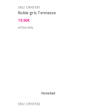
SKU:
CRH3181
Roble gris Tennesse
19,90
€
m²(Sin IVA)
a Rápida
Vista Rápida
Novedad
SKU:
CRH3182