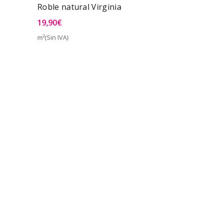
Roble natural Virginia
19,90
€
m²(Sin IVA)
a Rápida
Vista Rápida