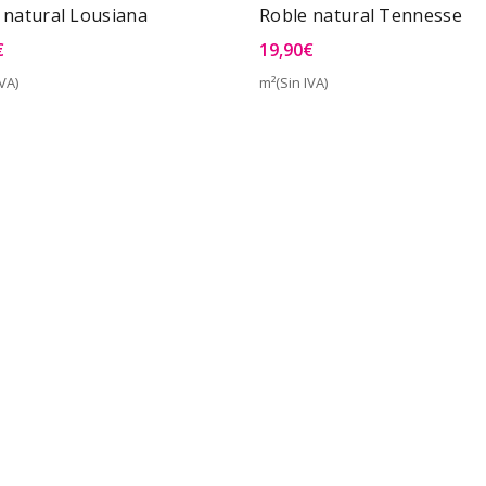
 natural Lousiana
Roble natural Tennesse
€
19,90
€
VA)
m²(Sin IVA)
Vista Rápida
Vist