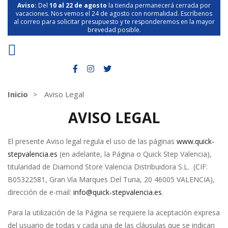
Aviso:
Del
10 al 22 de agosto
la tienda permanecerá cerrada por
vacaciones. Nos vemos el 24 de agosto con normalidad. Escríbenos
al correo para solicitar presupuesto y te responderemos en la mayor
brevedad posible.
Inicio
Aviso Legal
AVISO LEGAL
El presente Aviso legal regula el uso de las páginas
www.quick-
stepvalencia.es
(en adelante, la Página o Quick Step Valencia),
titularidad de Diamond Store Valencia Distribuidora S.L. (CIF:
B05322581, Gran Vía Marques Del Turia, 20 46005 VALENCIA),
dirección de e-mail:
info@quick-stepvalencia.es
.
Para la utilización de la Página se requiere la aceptación expresa
del usuario de todas y cada una de las cláusulas que se indican