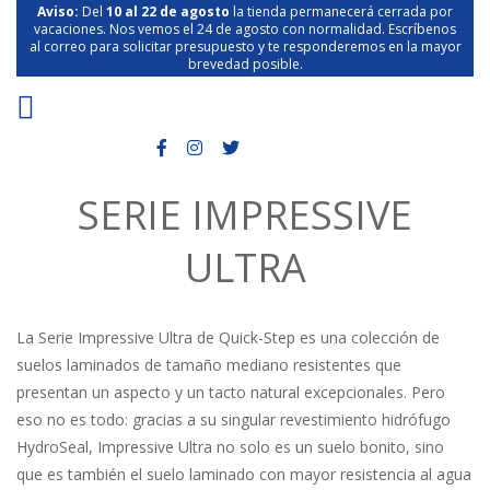
Aviso:
Del
10 al 22 de agosto
la tienda permanecerá cerrada por
vacaciones. Nos vemos el 24 de agosto con normalidad. Escríbenos
al correo para solicitar presupuesto y te responderemos en la mayor
brevedad posible.
SERIE IMPRESSIVE
ULTRA
La Serie Impressive Ultra de Quick-Step es una colección de
suelos laminados de tamaño mediano resistentes que
presentan un aspecto y un tacto natural excepcionales. Pero
eso no es todo: gracias a su singular revestimiento hidrófugo
HydroSeal, Impressive Ultra no solo es un suelo bonito, sino
que es también el suelo laminado con mayor resistencia al agua