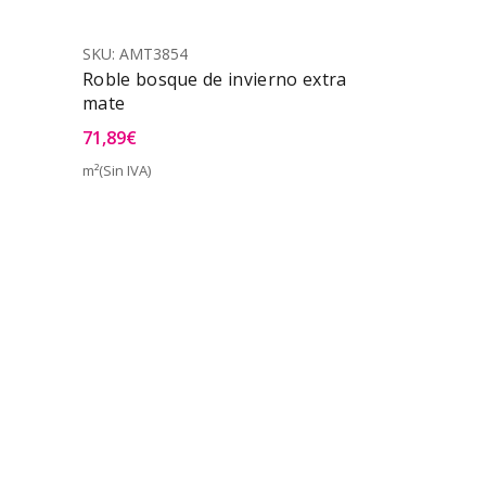
SKU:
AMT3854
e
Roble bosque de invierno extra
mate
71,89
€
a Rápida
m²(Sin IVA)
Vista Rápida