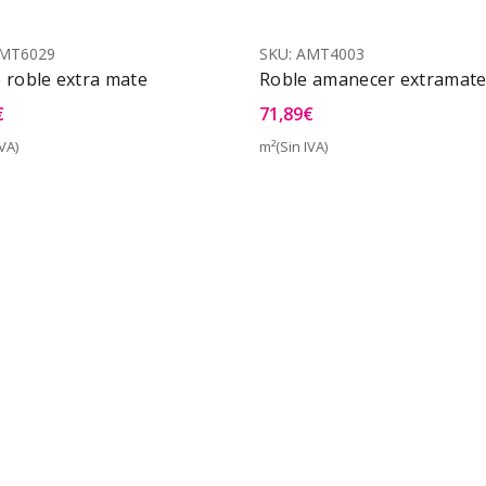
MT6029
SKU:
AMT4003
 roble extra mate
Roble amanecer extramat
€
71,89
€
VA)
m²(Sin IVA)
Vista Rápida
Vist