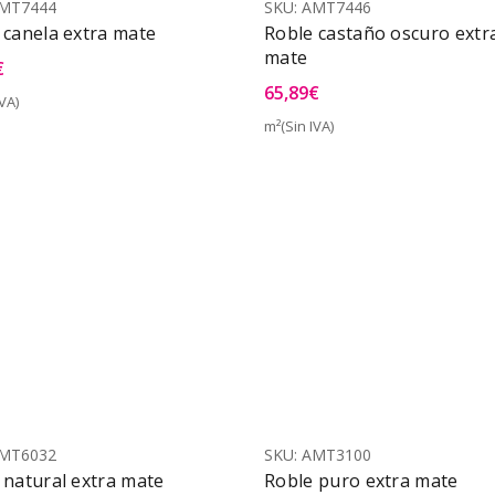
MT7444
SKU:
AMT7446
 canela extra mate
Roble castaño oscuro extr
mate
€
65,89
€
VA)
Vista Rápida
m²(Sin IVA)
Vist
MT6032
SKU:
AMT3100
 natural extra mate
Roble puro extra mate