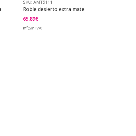
SKU:
AMT5111
a
Roble desierto extra mate
65,89
€
m²(Sin IVA)
Vista Rápida
a Rápida