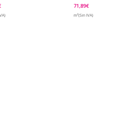
€
71,89
€
VA)
m²(Sin IVA)
Vista Rápida
Vist