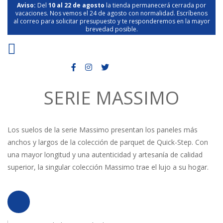
Aviso:
Del
10 al 22 de agosto
la tienda permanecerá cerrada por
vacaciones. Nos vemos el 24 de agosto con normalidad. Escríbenos
al correo para solicitar presupuesto y te responderemos en la mayor
brevedad posible.
SERIE MASSIMO
Los suelos de la serie Massimo presentan los paneles más
anchos y largos de la colección de parquet de Quick-Step. Con
una mayor longitud y una autenticidad y artesanía de calidad
superior, la singular colección Massimo trae el lujo a su hogar.