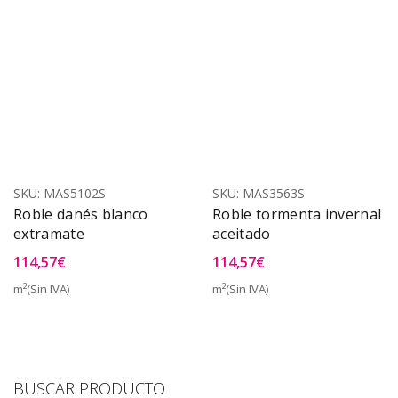
SKU:
MAS5102S
SKU:
MAS3563S
Roble danés blanco
Roble tormenta invernal
extramate
aceitado
114,57
€
114,57
€
m²(Sin IVA)
m²(Sin IVA)
BUSCAR PRODUCTO