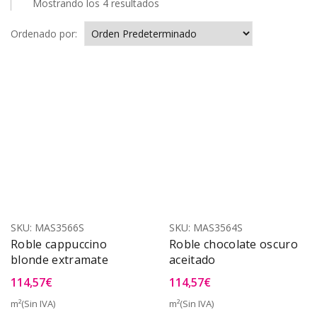
Mostrando los 4 resultados
Ordenado por:
SKU:
MAS3566S
SKU:
MAS3564S
Roble cappuccino
Roble chocolate oscuro
blonde extramate
aceitado
114,57
€
114,57
€
m²(Sin IVA)
m²(Sin IVA)