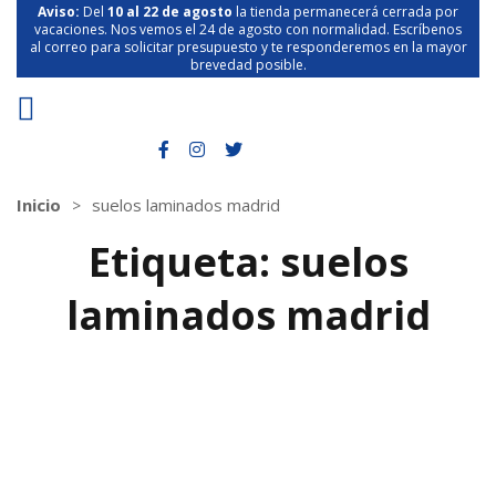
Aviso:
Del
10 al 22 de agosto
la tienda permanecerá cerrada por
vacaciones. Nos vemos el 24 de agosto con normalidad. Escríbenos
al correo para solicitar presupuesto y te responderemos en la mayor
brevedad posible.
Inicio
suelos laminados madrid
Etiqueta:
suelos
laminados madrid