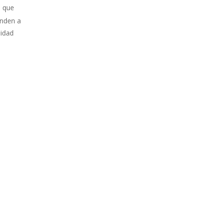
 que
onden a
lidad