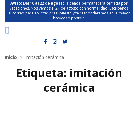
Aviso:
Del
10 al 22 de agosto
la tienda permanecerá cerrada por
vacaciones. Nos vemos el 24 de agosto con normalidad. Escríbenos
al correo para solicitar presupuesto y te responderemos en la mayor
brevedad posible.
Inicio
imitación cerámica
Etiqueta:
imitación
cerámica