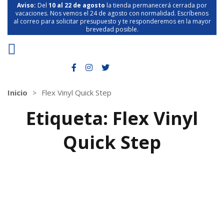
Aviso:
Del
10 al 22 de agosto
la tienda permanecerá cerrada por
vacaciones. Nos vemos el 24 de agosto con normalidad. Escríbenos
al correo para solicitar presupuesto y te responderemos en la mayor
brevedad posible.
Inicio
Flex Vinyl Quick Step
Etiqueta:
Flex Vinyl
Quick Step