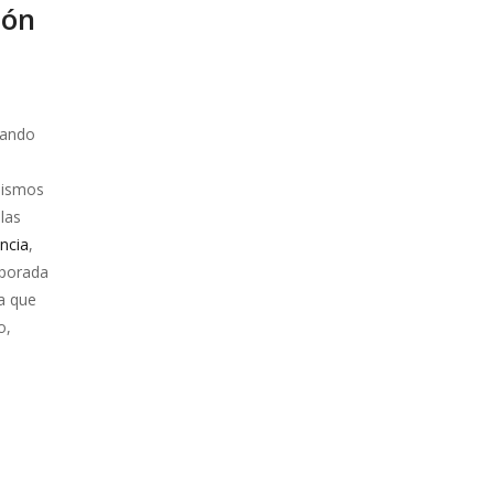
ión
uando
 mismos
las
ncia
,
mporada
a que
o,