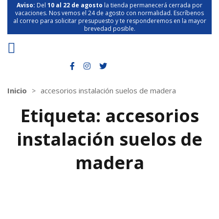
Aviso:
Del
10 al 22 de agosto
la tienda permanecerá cerrada por
vacaciones. Nos vemos el 24 de agosto con normalidad. Escríbenos
al correo para solicitar presupuesto y te responderemos en la mayor
brevedad posible.
Inicio
accesorios instalación suelos de madera
Etiqueta:
accesorios
instalación suelos de
madera