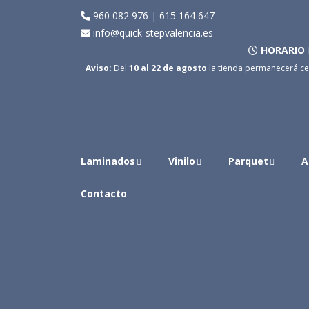
960 082 976
|
615 164 647
info@quick-stepvalencia.es
HORARIO
Aviso:
Del
10 al 22 de agosto
la tienda permanecerá ce
Laminados
Vinilo
Parquet
A
Contacto