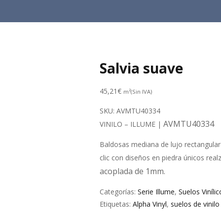
Salvia suave
45,21
€
m²(Sin IVA)
SKU:
AVMTU40334
AVMTU40334
VINILO – ILLUME |
Baldosas mediana de lujo rectangulare
clic con diseños en piedra únicos rea
acoplada de 1mm.
Categorías:
Serie Illume
,
Suelos Vinílic
Etiquetas:
Alpha Vinyl
,
suelos de vinilo