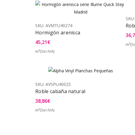
SKU
Rob
SKU:
AVMTU40274
Hormigón arenisca
36,
45,21
€
m²(Si
m²(Sin IVA)
Vista Rápida
SKU:
AVSPU40025
Roble cabaña natural
38,86
€
m²(Sin IVA)
Vista Rápida