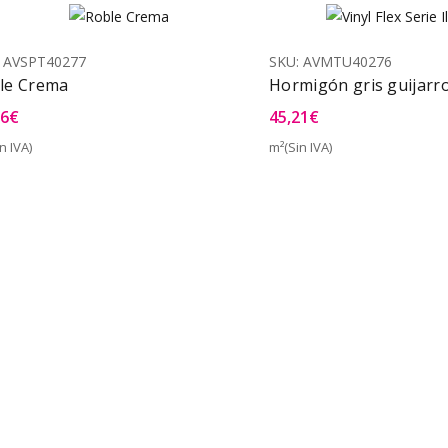
:
AVSPT40277
SKU:
AVMTU40276
le Crema
Hormigón gris guijarr
76
€
45,21
€
n IVA)
m²(Sin IVA)
Vista Rápida