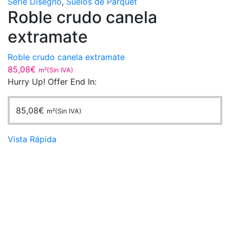
Serie Disegno
,
Suelos de Parquet
Roble crudo canela
extramate
Roble crudo canela extramate
85,08
€
m²(Sin IVA)
Hurry Up! Offer End In:
85,08
€
m²(Sin IVA)
Vista Rápida