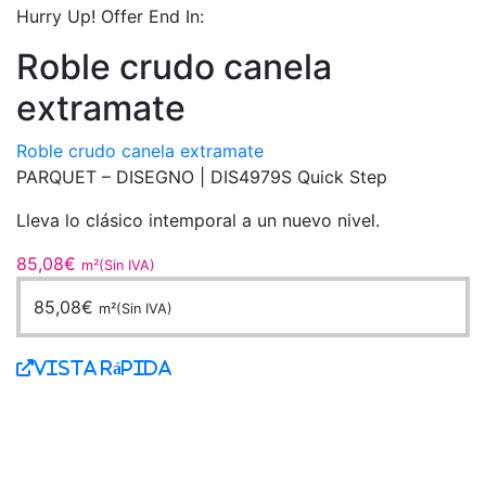
Hurry Up! Offer End In:
Roble crudo canela
extramate
Roble crudo canela extramate
PARQUET – DISEGNO | DIS4979S Quick Step
Lleva lo clásico intemporal a un nuevo nivel.
85,08
€
m²(Sin IVA)
85,08
€
m²(Sin IVA)
Vista Rápida