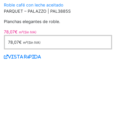
Roble café con leche aceitado
PARQUET – PALAZZO |
PAL3885S
Planchas elegantes de roble.
78,07
€
m²(Sin IVA)
78,07
€
m²(Sin IVA)
Vista Rápida