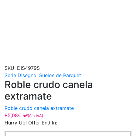
SKU:
DIS4979S
Serie Disegno
,
Suelos de Parquet
Roble crudo canela
extramate
Roble crudo canela extramate
85,08
€
m²(Sin IVA)
Hurry Up! Offer End In: