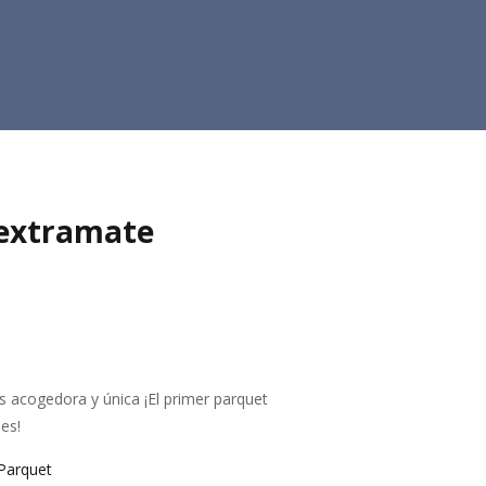
 extramate
s acogedora y única ¡El primer parquet
es!
Parquet