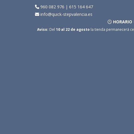
960 082 976
|
615 164 647
info@quick-stepvalencia.es
HORARIO
Aviso:
Del
10 al 22 de agosto
la tienda permanecerá ce