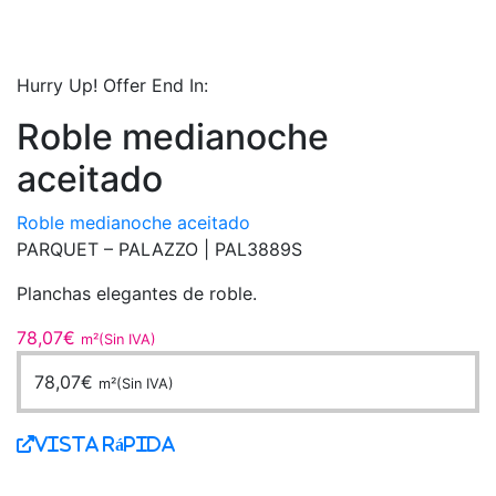
Hurry Up! Offer End In:
Roble medianoche
aceitado
Roble medianoche aceitado
PARQUET – PALAZZO |
PAL3889S
Planchas elegantes de roble.
78,07
€
m²(Sin IVA)
78,07
€
m²(Sin IVA)
Vista Rápida