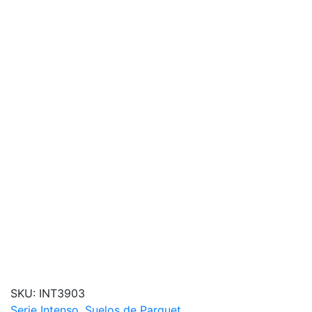
SKU:
INT3903
Serie Intenso
,
Suelos de Parquet