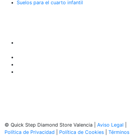
Suelos para el cuarto infantil
TIENDA y EXPOSICIÓN
DIRECCIÓN
Avda. Gran Vía del Marqués del Túria, 20
46005-Valencia
960 082 976
615 164 647
info@quick-stepvalencia.es
HORARIO APERTURA
Lunes a Viernes de 10:00 a 14:00 y 17:00 a 20:00
Sábados de 10:00 a 14:00
© Quick Step Diamond Store Valencia |
Aviso Legal
|
Política de Privacidad
|
Política de Cookies
|
Términos