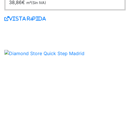
38,86
€
m²(Sin IVA)
Vista Rápida
ACERCA DE NOSOTROS
Quick Step Tienda Oficial es el showroom más
exclusivo en la provincia de Valencia y punto de venta
oficial premium de la marca Quick Step, líder mundial
en la fabricación de suelos laminados, de parquet y de
suelos vinílicos.