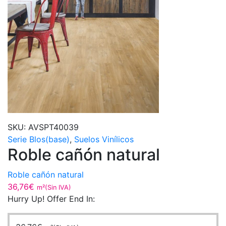
SKU:
AVSPT40039
Serie Blos(base)
,
Suelos Vinílicos
Roble cañón natural
Roble cañón natural
36,76
€
m²(Sin IVA)
Hurry Up! Offer End In: