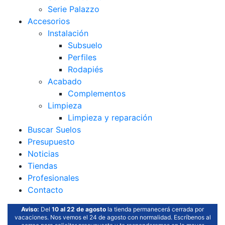
Serie Palazzo
Accesorios
Instalación
Subsuelo
Perfiles
Rodapiés
Acabado
Complementos
Limpieza
Limpieza y reparación
Buscar Suelos
Presupuesto
Noticias
Tiendas
Profesionales
Contacto
Aviso:
Del
10 al 22 de agosto
la tienda permanecerá cerrada por
vacaciones. Nos vemos el 24 de agosto con normalidad. Escríbenos al