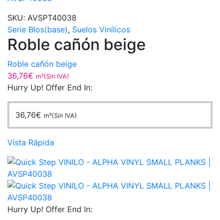
SKU:
AVSPT40038
Serie Blos(base)
,
Suelos Vinílicos
Roble cañón beige
Roble cañón beige
36,76
€
m²(Sin IVA)
Hurry Up! Offer End In:
36,76
€
m²(Sin IVA)
Vista Rápida
Hurry Up! Offer End In: