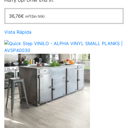
Hurry Up! Offer End In:
36,76
€
m²(Sin IVA)
Vista Rápida