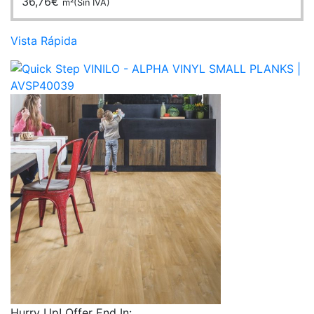
36,76
€
m²(Sin IVA)
Vista Rápida
Hurry Up! Offer End In: