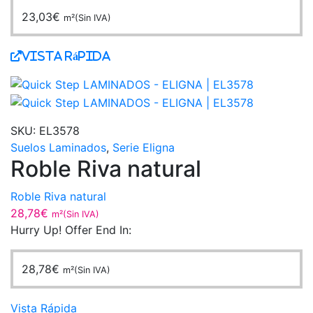
23,03
€
m²(Sin IVA)
Vista Rápida
SKU:
EL3578
Suelos Laminados
,
Serie Eligna
Roble Riva natural
Roble Riva natural
28,78
€
m²(Sin IVA)
Hurry Up! Offer End In:
28,78
€
m²(Sin IVA)
Vista Rápida