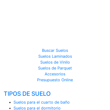
Quick Step Tienda Oficial es el showroom más
exclusivo en la provincia de Valencia y punto de venta
oficial premium de la marca Quick Step, líder mundial
en la fabricación de suelos laminados, de parquet y de
suelos vinílicos.
PRODUCTOS
Buscar Suelos
Suelos Laminados
Suelos de Vinilo
Suelos de Parquet
Accesorios
Presupuesto Online
TIPOS DE SUELO
Suelos para el cuarto de baño
Suelos para el dormitorio