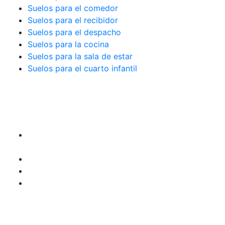
Suelos para el comedor
Suelos para el recibidor
Suelos para el despacho
Suelos para la cocina
Suelos para la sala de estar
Suelos para el cuarto infantil
TIENDA y EXPOSICIÓN
DIRECCIÓN
Avda. Gran Vía del Marqués del Túria, 20
46005-Valencia
960 082 976
615 164 647
info@quick-stepvalencia.es
HORARIO APERTURA
Lunes a Viernes de 10:00 a 14:00 y 17:00 a 20:00