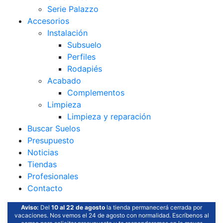
Serie Palazzo
Accesorios
Instalación
Subsuelo
Perfiles
Rodapiés
Acabado
Complementos
Limpieza
Limpieza y reparación
Buscar Suelos
Presupuesto
Noticias
Tiendas
Profesionales
Contacto
Aviso:
Del
10 al 22 de agosto
la tienda permanecerá cerrada por
vacaciones. Nos vemos el 24 de agosto con normalidad. Escríbenos al