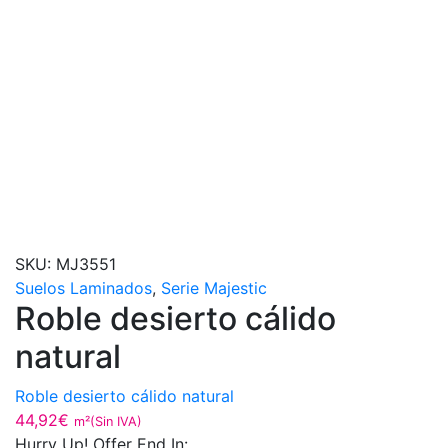
SKU:
MJ3551
Suelos Laminados
,
Serie Majestic
Roble desierto cálido
natural
Roble desierto cálido natural
44,92
€
m²(Sin IVA)
Hurry Up! Offer End In: