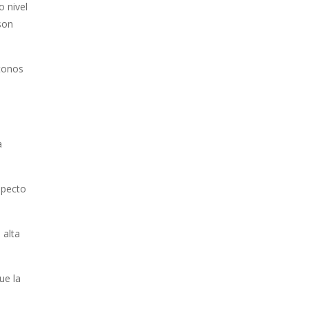
o nivel
son
 tonos
a
specto
 alta
ue la