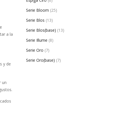
Espiga Ciro
(6)
Serie Bloom
(25)
Serie Blos
(13)
ue
Serie Blos(base)
(13)
ar a la
Serie Illume
(8)
Serie Oro
(7)
Serie Oro(base)
(7)
s y de
r un
gustos.
icados