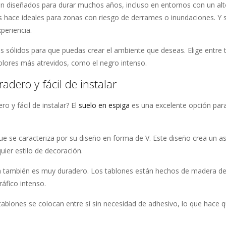
tán diseñados para durar muchos años, incluso en entornos con un alt
los hace ideales para zonas con riesgo de derrames o inundaciones. Y 
xperiencia.
s sólidos para que puedas crear el ambiente que deseas. Elige entre
 colores más atrevidos, como el negro intenso.
adero y fácil de instalar
o y fácil de instalar? El
suelo en espiga
es una excelente opción par
ue se caracteriza por su diseño en forma de V. Este diseño crea un a
uier estilo de decoración.
ga también es muy duradero. Los tablones están hechos de madera de
ráfico intenso.
s tablones se colocan entre sí sin necesidad de adhesivo, lo que hace q