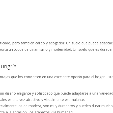
isticado, pero también cálido y acogedor. Un suelo que puede adaptar
 aporta un toque de dinamismo y modernidad. Un suelo que es durader
Hungría
ntajas que los convierten en una excelente opción para el hogar. Est
un diseño elegante y sofisticado que puede adaptarse a una varieda
ales es a la vez atractivo y visualmente estimulante.
ecialmente los de madera, son muy duraderos y pueden durar mucho
nte a la abrasión, los arañazos y la humedad.