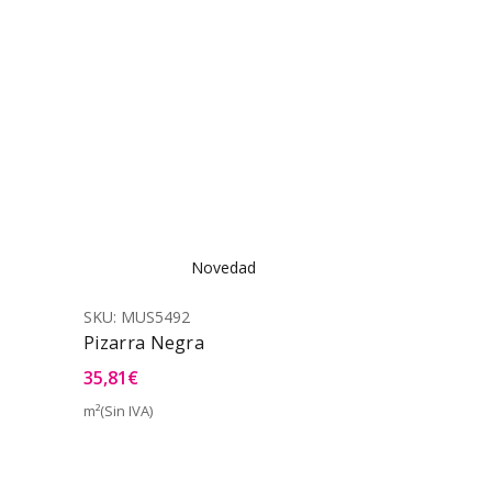
Novedad
SKU:
MUS5492
Pizarra Negra
35,81
€
m²(Sin IVA)
a Rápida
Vista Rápida