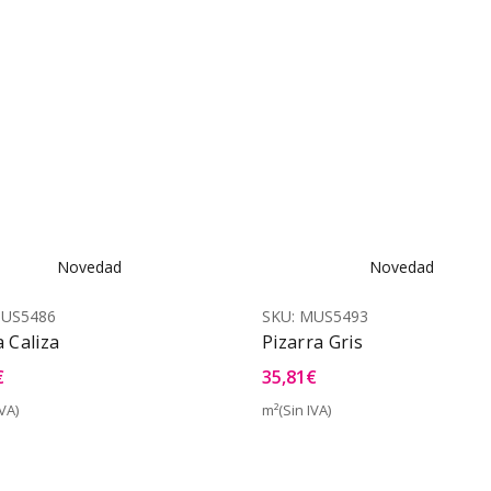
Novedad
Novedad
US5486
SKU:
MUS5493
a Caliza
Pizarra Gris
€
35,81
€
VA)
m²(Sin IVA)
Vista Rápida
Vist