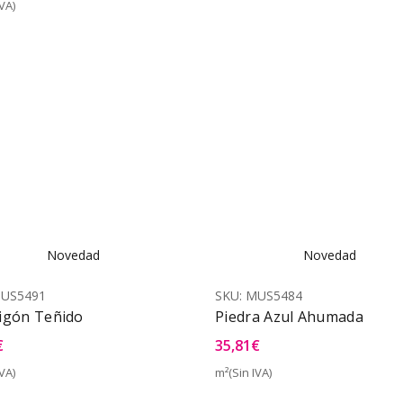
VA)
Vista Rápida
Novedad
Novedad
US5491
SKU:
MUS5484
igón Teñido
Piedra Azul Ahumada
€
35,81
€
VA)
m²(Sin IVA)
Vista Rápida
Vist