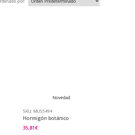
rdenado por:
Novedad
SKU:
MUS5494
Hormigón botánico
35,81
€
a Rápida