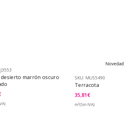
Novedad
J3553
 desierto marrón oscuro
SKU:
MUS5490
ado
Terracota
€
35,81
€
VA)
m²(Sin IVA)
Vista Rápida
Vist