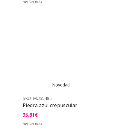
m²(Sin IVA)
Vista Rápida
Novedad
SKU:
MUS5485
Piedra azul crepuscular
35,81
€
m²(Sin IVA)
a Rápida
Vista Rápida