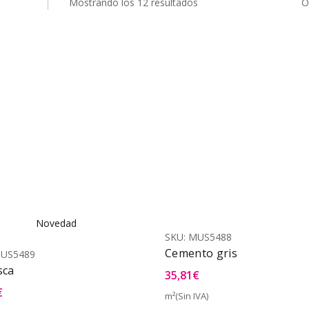
Mostrando los 12 resultados
O
Novedad
SKU:
MUS5488
Cemento gris
US5489
sca
35,81
€
€
m²(Sin IVA)
Vist